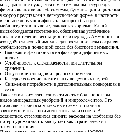
когда растение нуждается в максимальном ресурсе для
формирования корневой системы, бутонизации и цветения.
Фосфор представлен в легкоусвояемой форме, в частности
в составе диаммонийфосфата, который быстро
мобилизуется в почве и усваивается корнями. Калий
высвобождается постепенно, обеспечивая устойчивое
питание в течение вегетационного периода. Аммонийный
азот даёт стартовый импульс для роста, при этом сохраняя
стабильность в почвенной среде без быстрого вымывания.
Высокая эффективность на фосфорно-дефицитных
почвах.
Устойчивость к слёживаемости при длительном
хранении.
Отсутствие хлоридов и вредных примесей.
Быстрое усвоение питательных веществ культурой.
Снижение потребности в дополнительных подкормках в
сезон.
Также стоит отметить совместимость с большинством
видов минеральных удобрений и микроэлементов. Это
позволяет строить комплексные схемы питания в
зависимости от агрохимического анализа почв. В
хозяйствах, стремящихся снизить расходы на удобрения без
потери урожайности, выступает как стратегический
элемент питания.
Предлагаем выгодные цены диаммофоски 10:26:26,