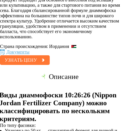
или культивацию, а также для стартового питания во время
сева. Благодаря сбалансированной формуле диаммофоска
эффективна на большинстве типов почв и для широкого
спектра культур. Удобрение отличается высоким качеством
грануляции, удобством в применении и отсутствием
балласта, что способствует его экономичному
использованию.
Страна происхождения:
Иордания
Документы
УЗНАТЬ ЦЕНУ
Описание
Виды диаммофоски 10:26:26 (Nippon
Jordan Fertilizer Company) можно
классифицировать по нескольким
критериям.
По типу фасовки:
Упаковка по 50 кг — стандартный формат для ручной и