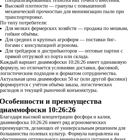
специализированных технологиях точного внесения.
Высокой плотности — гранулы с повышенной
механической прочностью для минимизации пыли при
транспортировке.
По типу потребителя:
Для мелких фермерских хозяйств — продажа по мешкам,
гибкие объёмы.
Для средних и крупных агрофирм — поставки биг-
бэгами с консультацией агронома.
Для трейдеров и дистрибьюторов — оптовые партии с
прямой отгрузкой из порта или склада.
Каждый вариант диаммофоски 10:26:26 имеет одинаковую
формулу, но отличается условиями доставки, фасовкой,
логистическим подходом и форматом сотрудничества.
Актуальная цена диаммофоски 50 кг (или другой фасовки)
формируется с учётом объёма заказа, логистических
расходов и текущей рыночной конъюнктуры.
Особенности и преимущества
диаммофоски 10:26:26
Благодаря высокой концентрации фосфора и калия,
диаммофоска 10:26:26 имеет ряд агрономических
преимуществ, делающих её универсальным решением для
большинства полевых культур. Формула направлена на
обеспечение оптимального минерального питания в фазах,