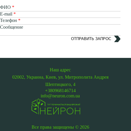
ФИО
E-mail
Телефон
Сообщение
ОТПРАВИТЬ ЗАПРОС
Наш адрес
02002, Украина, Киев,
ул. Митрополита Андрея
Шептицкого, 4
+380968146714
info@neuron.com.ua
Все права защищены © 2026