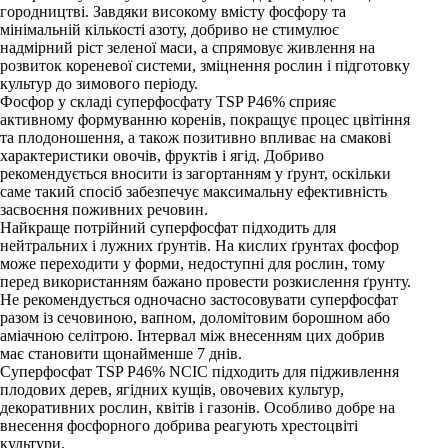
городництві. Завдяки високому вмісту фосфору та
мінімальній кількості азоту, добриво не стимулює
надмірний ріст зеленої маси, а спрямовує живлення на
розвиток кореневої системи, зміцнення рослин і підготовку
культур до зимового періоду.
Фосфор у складі суперфосфату TSP P46% сприяє
активному формуванню коренів, покращує процес цвітіння
та плодоношення, а також позитивно впливає на смакові
характеристики овочів, фруктів і ягід. Добриво
рекомендується вносити із загортанням у ґрунт, оскільки
саме такий спосіб забезпечує максимальну ефективність
засвоєння поживних речовин.
Найкраще потрійний суперфосфат підходить для
нейтральних і лужних ґрунтів. На кислих ґрунтах фосфор
може переходити у форми, недоступні для рослин, тому
перед використанням бажано провести розкислення ґрунту.
Не рекомендується одночасно застосовувати суперфосфат
разом із сечовиною, вапном, доломітовим борошном або
аміачною селітрою. Інтервал між внесенням цих добрив
має становити щонайменше 7 днів.
Суперфосфат TSP P46% NCIC підходить для підживлення
плодових дерев, ягідних кущів, овочевих культур,
декоративних рослин, квітів і газонів. Особливо добре на
внесення фосфорного добрива реагують хрестоцвіті
культури.