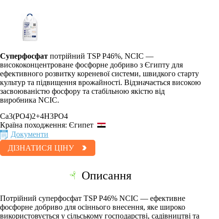
Суперфосфат
потрійний TSP P46%, NCIC —
висококонцентроване фосфорне добриво з Єгипту для
ефективного розвитку кореневої системи, швидкого старту
культур та підвищення врожайності. Відзначається високою
засвоюваністю фосфору та стабільною якістю від
виробника NCIC.
Ca3(PO4)2+4H3PO4
Країна походження:
Єгипет
Документи
ДІЗНАТИСЯ ЦІНУ
Описання
Потрійний суперфосфат TSP P46% NCIC — ефективне
фосфорне добриво для осіннього внесення, яке широко
використовується у сільському господарстві, садівництві та